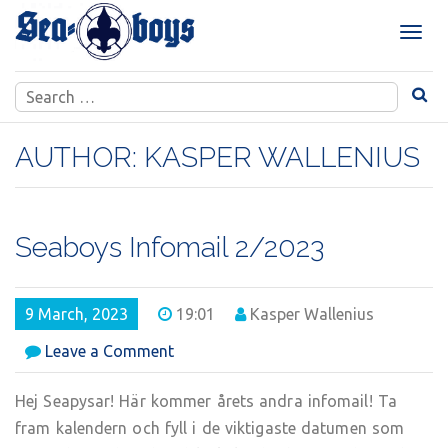
Skip
to
T
content
o
g
Search
g
for:
l
e
AUTHOR:
KASPER WALLENIUS
n
a
v
i
Seaboys Infomail 2/2023
g
a
t
9 March, 2023
19:01
Kasper Wallenius
i
o
on
Leave a Comment
n
Seaboys
Infomail
Hej Seapysar! Här kommer årets andra infomail! Ta
2/2023
fram kalendern och fyll i de viktigaste datumen som