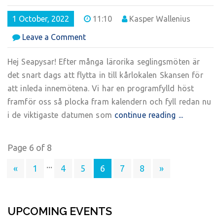
1 October, 2022
11:10
Kasper Wallenius
on
Leave a Comment
Seaboys
Infomail
Hej Seapysar! Efter många lärorika seglingsmöten är
10/2022
det snart dags att flytta in till kårlokalen Skansen för
att inleda innemötena. Vi har en programfylld höst
framför oss så plocka fram kalendern och fyll redan nu
i de viktigaste datumen som
continue reading ...
Page 6 of 8
...
«
1
4
5
6
7
8
»
UPCOMING EVENTS