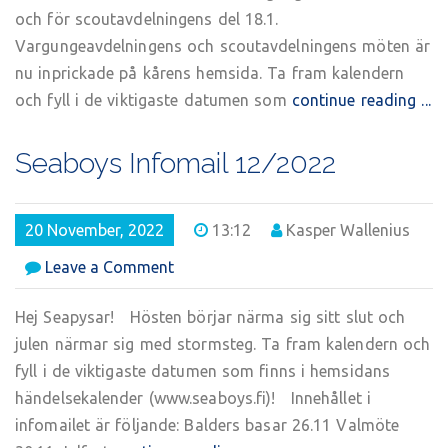
och för scoutavdelningens del 18.1.
Vargungeavdelningens och scoutavdelningens möten är
nu inprickade på kårens hemsida. Ta fram kalendern
och fyll i de viktigaste datumen som
continue reading ...
Seaboys Infomail 12/2022
20 November, 2022
13:12
Kasper Wallenius
on
Leave a Comment
Seaboys
Infomail
Hej Seapysar! Hösten börjar närma sig sitt slut och
12/2022
julen närmar sig med stormsteg. Ta fram kalendern och
fyll i de viktigaste datumen som finns i hemsidans
händelsekalender (www.seaboys.fi)! Innehållet i
infomailet är följande: Balders basar 26.11 Valmöte