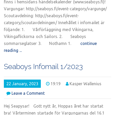
finns i hemsidans händelsekalender (www.seaboys.fi)!
Vargungar: http://seaboys.fi/event-category/vargunge/
Scoutavdelning: http://seaboys.fi/event-
category/scoutavdelningen/ Innehållet i infomailet är
följande: 1. Vårförläggning med Vikingarna,
Vikingaflickorna och Sailors. 2. Seaboys
sommarseglatser 3. Nothamn 1.
continue
reading ...
Seaboys Infomail 1/2023
22 January, 2023
19:19
Kasper Wallenius
on
Leave a Comment
Seaboys
Infomail
Hej Seapysar! Gott nytt år, Hoppas året har startat
1/2023
bra! Vårterminen startade för Vargungarnas del 16.1