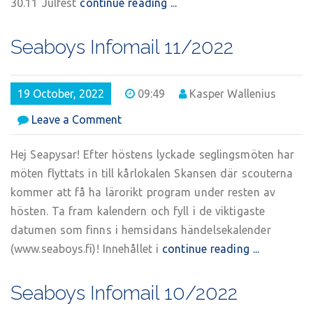
30.11 Julfest
continue reading ...
Seaboys Infomail 11/2022
19 October, 2022
09:49
Kasper Wallenius
on
Leave a Comment
Seaboys
Infomail
Hej Seapysar! Efter höstens lyckade seglingsmöten har
11/2022
möten flyttats in till kårlokalen Skansen där scouterna
kommer att få ha lärorikt program under resten av
hösten. Ta fram kalendern och fyll i de viktigaste
datumen som finns i hemsidans händelsekalender
(www.seaboys.fi)! Innehållet i
continue reading ...
Seaboys Infomail 10/2022