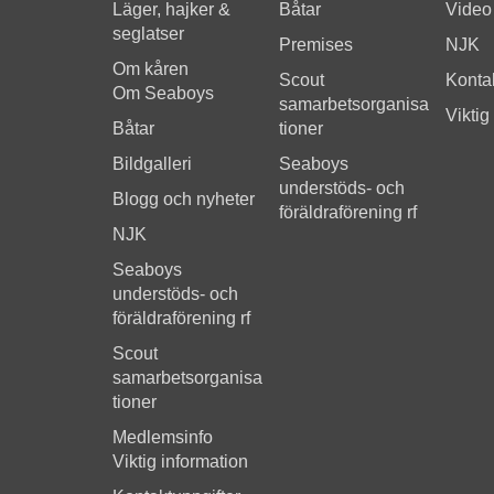
Läger, hajker &
Båtar
Video
seglatser
Premises
NJK
Om kåren
Scout
Kontak
Om Seaboys
samarbetsorganisa
Viktig
Båtar
tioner
Bildgalleri
Seaboys
understöds- och
Blogg och nyheter
föräldraförening rf
NJK
Seaboys
understöds- och
föräldraförening rf
Scout
samarbetsorganisa
tioner
Medlemsinfo
Viktig information