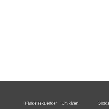
Händelsekalender
Om kåren
Bildga