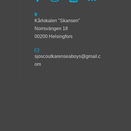
Kårlokalen "Skansen"
Norrsvängen 18
00200 Helsingfors
sjoscoutkarenseaboys@gmail.c
om