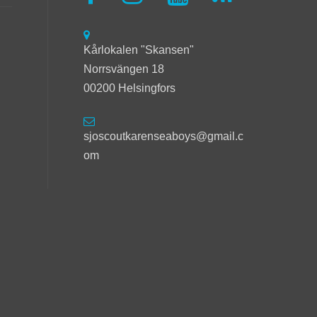
Kårlokalen "Skansen"
Norrsvängen 18
00200 Helsingfors
sjoscoutkarenseaboys@gmail.c
om