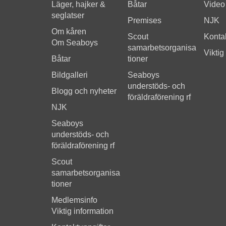
Läger, hajker &
Båtar
Video
seglatser
Premises
NJK
Om kåren
Scout
Kontak
Om Seaboys
samarbetsorganisa
Viktig
Båtar
tioner
Bildgalleri
Seaboys
understöds- och
Blogg och nyheter
föräldraförening rf
NJK
Seaboys
understöds- och
föräldraförening rf
Scout
samarbetsorganisa
tioner
Medlemsinfo
Viktig information