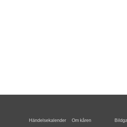
Händelsekalender
Om kåren
Bildga