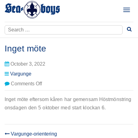
Skip
to
T
content
o
g
Search
g
for:
l
e
Inget möte
n
a
October 3, 2022
v
i
Vargunge
g
on
Comments Off
a
Inget
t
möte
i
Inget möte eftersom kåren har gemensam Höstmönstring
o
onsdagen den 5 oktober med start klockan 6.
n
Vargunge-orientering
POST