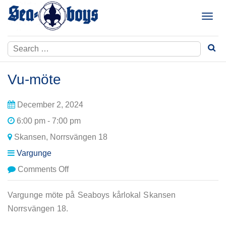
Skip
to
T
content
o
g
Search
g
for:
l
e
Vu-möte
n
a
December 2, 2024
v
i
6:00 pm - 7:00 pm
g
Skansen, Norrsvängen 18
a
t
Vargunge
i
on
Comments Off
o
Vu-
n
möte
Vargunge möte på Seaboys kårlokal Skansen
Norrsvängen 18.