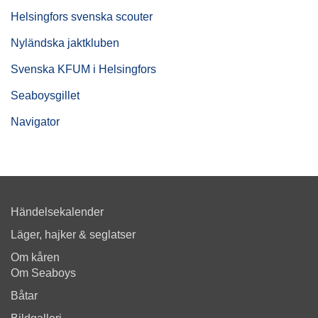
Helsingfors svenska scouter
Nyländska jaktkluben
Svenska KFUM i Helsingfors
Seaboysgillet
Navigator
Händelsekalender
Läger, hajker & seglatser
Om kåren
Om Seaboys
Båtar