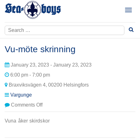
Skip
to
T
content
o
g
Search
g
for:
l
e
Vu-möte skrinning
n
a
January 23, 2023 - January 23, 2023
v
i
6:00 pm - 7:00 pm
g
Braxviksvägen 4, 00200 Helsingfors
a
t
Vargunge
i
on
Comments Off
o
Vu-
n
möte
Vuna åker skirdskor
skrinning