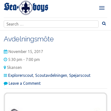
Skip
to
T
content
o
g
Search
g
for:
l
e
Avdelningsmöte
n
a
November 15, 2017
v
i
5:30 pm - 7:00 pm
g
Skansen
a
t
Explorerscout
,
Scoutavdelningen
,
Spejarscout
i
on
Leave a Comment
o
Avdelningsmöte
n