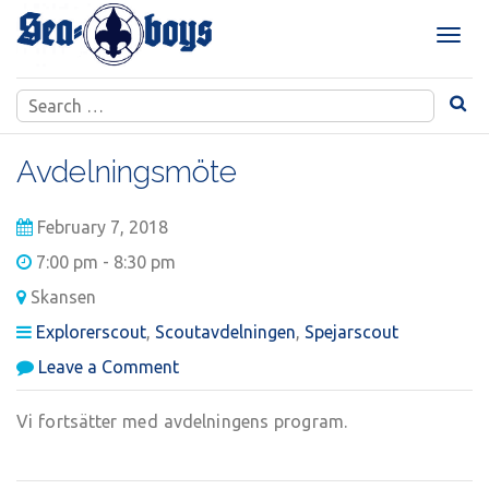
Skip
to
T
content
o
g
Search
g
for:
l
e
Avdelningsmöte
n
a
February 7, 2018
v
i
7:00 pm - 8:30 pm
g
Skansen
a
t
Explorerscout
,
Scoutavdelningen
,
Spejarscout
i
on
Leave a Comment
o
Avdelningsmöte
n
Vi fortsätter med avdelningens program.