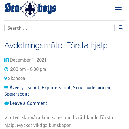
Skip
to
T
content
o
g
Search
g
for:
l
e
Avdelningsmöte: Första hjälp
n
a
December 1, 2021
v
i
6:00 pm - 8:00 pm
g
Skansen
a
t
Äventyrsscout
,
Explorerscout
,
Scoutavdelningen
,
i
Spejarscout
o
on
Leave a Comment
n
Avdelningsmöte:
Första
Vi utvecklar våra kunskaper om livräddande första
hjälp
hjälp. Mycket viktiga kunskaper.