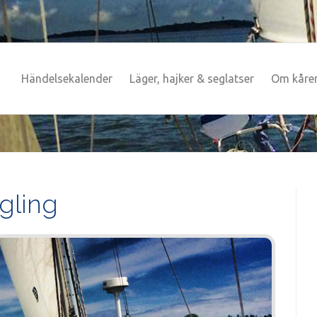
Händelsekalender
Läger, hajker & seglatser
Om kåre
gling