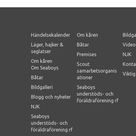
Händelsekalender
Om kåren
Bildga
Läger, hajker &
Båtar
Video
seglatser
Premises
NJK
Om kåren
Scout
Konta
Om Seaboys
samarbetsorganis
Vikti
Båtar
ationer
Bildgalleri
Seaboys
understöds- och
Blogg och nyheter
föräldraförening rf
NJK
Seaboys
understöds- och
föräldraförening rf