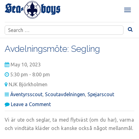
Skip
to
T
content
o
g
Search
g
for:
l
e
Avdelningsmöte: Segling
n
a
May 10, 2023
v
i
5:30 pm - 8:00 pm
g
NJK Björkholmen
a
t
Äventyrsscout
,
Scoutavdelningen
,
Spejarscout
i
on
Leave a Comment
o
Avdelningsmöte:
n
Segling
Vi är ute och seglar, ta med flytväst (om du har), varma
och vindtäta kläder och kanske också något mellanmål.