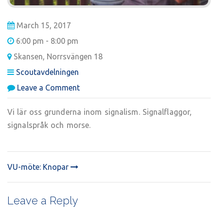
March 15, 2017
6:00 pm - 8:00 pm
Skansen, Norrsvängen 18
Scoutavdelningen
on
Leave a Comment
Avdelningsmöte:
Signalisten
Vi lär oss grunderna inom signalism. Signalflaggor,
(1/2)
signalspråk och morse.
VU-möte: Knopar
POST
NAVIGATION
Leave a Reply