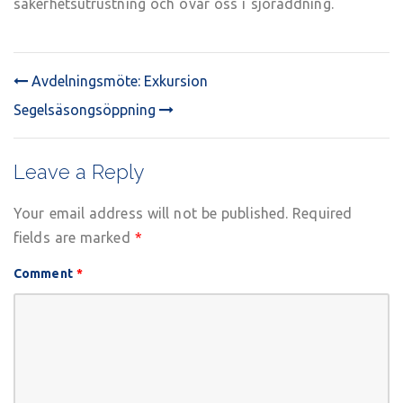
säkerhetsutrustning och övar oss i sjöräddning.
båtvård
Avdelningsmöte: Exkursion
POST
Segelsäsongsöppning
NAVIGATION
Leave a Reply
Your email address will not be published.
Required
fields are marked
*
Comment
*