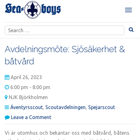
Skip
to
T
content
o
g
Search
g
for:
l
e
Avdelningsmöte: Sjösäkerhet &
n
båtvård
a
v
i
April 26, 2023
g
a
6:00 pm - 8:00 pm
t
NJK Björkholmen
i
Äventyrsscout
,
Scoutavdelningen
,
Spejarscout
o
n
on
Leave a Comment
Avdelningsmöte:
Sjösäkerhet
Vi är utomhus och bekantar oss med båtvård, båtens
&