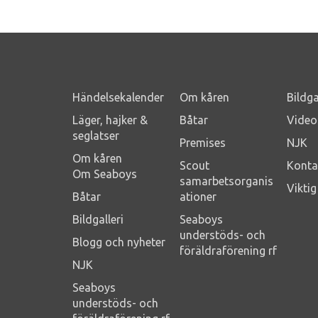
Händelsekalender
Om kåren
Bildga
Läger, hajker &
Båtar
Video
seglatser
Premises
NJK
Om kåren
Scout
Konta
Om Seaboys
samarbetsorganis
Vikti
Båtar
ationer
Bildgalleri
Seaboys
understöds- och
Blogg och nyheter
föräldraförening rf
NJK
Seaboys
understöds- och