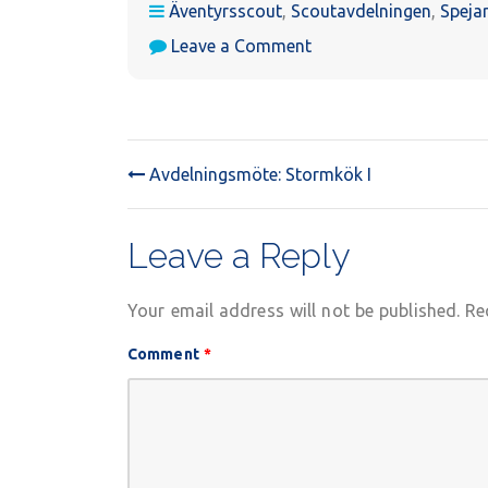
Äventyrsscout
,
Scoutavdelningen
,
Speja
on
Leave a Comment
Avdelningsmöte:
Stormkök
II,
“Kokkisota”
Avdelningsmöte: Stormkök I
POST
NAVIGATION
Leave a Reply
Your email address will not be published.
Re
Comment
*