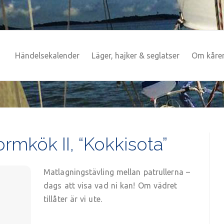
Händelsekalender
Läger, hajker & seglatser
Om kåre
rmkök II, “Kokkisota”
Matlagningstävling mellan patrullerna –
dags att visa vad ni kan! Om vädret
tillåter är vi ute.