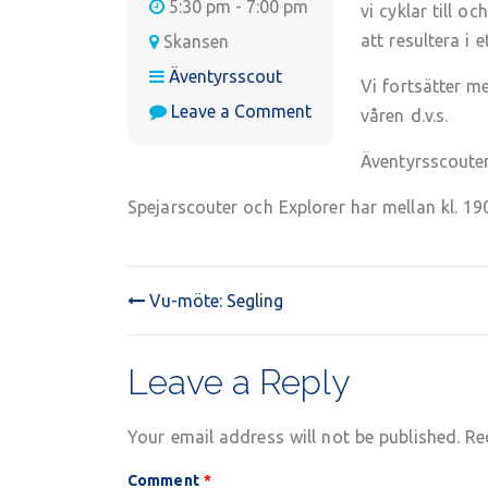
5:30 pm - 7:00 pm
vi cyklar till 
att resultera i 
Skansen
Äventyrsscout
Vi fortsätter 
on
Leave a Comment
våren d.v.s.
Äventyrscoutsmöte
Äventyrsscouter
Spejarscouter och Explorer har mellan kl. 190
Vu-möte: Segling
POST
NAVIGATION
Leave a Reply
Your email address will not be published.
Re
Comment
*