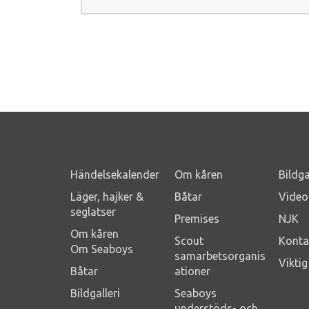
Händelsekalender
Om kåren
Bildga
Läger, hajker &
Båtar
Video
seglatser
Premises
NJK
Om kåren
Scout
Konta
Om Seaboys
samarbetsorganis
Vikti
Båtar
ationer
Bildgalleri
Seaboys
understöds- och