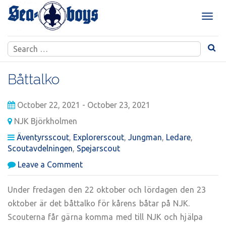
Skip
to
T
content
o
g
Search
g
for:
l
e
Båttalko
n
a
October 22, 2021 - October 23, 2021
v
i
NJK Björkholmen
g
Äventyrsscout
,
Explorerscout
,
Jungman
,
Ledare
,
a
Scoutavdelningen
,
Spejarscout
t
i
on
Leave a Comment
o
Båttalko
n
Under fredagen den 22 oktober och lördagen den 23
oktober är det båttalko för kårens båtar på NJK.
Scouterna får gärna komma med till NJK och hjälpa