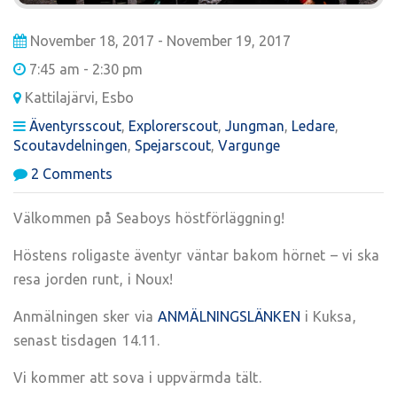
November 18, 2017 - November 19, 2017
7:45 am - 2:30 pm
Kattilajärvi, Esbo
Äventyrsscout
,
Explorerscout
,
Jungman
,
Ledare
,
Scoutavdelningen
,
Spejarscout
,
Vargunge
on
2 Comments
HÖSTFÖRLÄGGNING:
Jorden
Välkommen på Seaboys höstförläggning!
runt
-17
Höstens roligaste äventyr väntar bakom hörnet – vi ska
resa jorden runt, i Noux!
Anmälningen sker via
ANMÄLNINGSLÄNKEN
i Kuksa,
senast tisdagen 14.11.
Vi kommer att sova i uppvärmda tält.