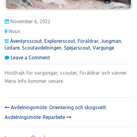
November 6, 2022
Noux
Äventyrsscout
,
Explorerscout
,
Föräldrar
,
Jungman
,
Ledare
,
Scoutavdelningen
,
Spejarscout
,
Vargunge
on
Leave a Comment
Hösthajk
Hösthajk för vargungar, scouter, föräldrar och vänner.
Mera info kommer senare.
Avdelningsmöte: Orientering och skogsvett
POST
Avdelningsmöte: Reparbete
NAVIGATION