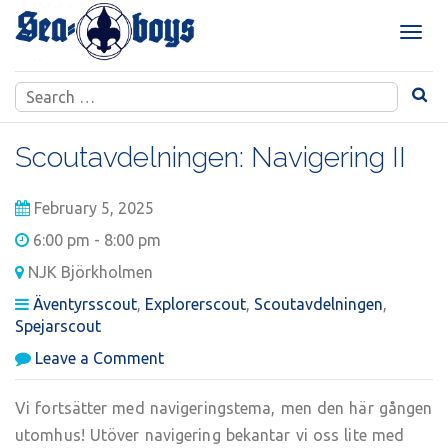
Skip
to
T
content
o
g
Search
g
for:
l
e
Scoutavdelningen: Navigering II
n
a
February 5, 2025
v
i
6:00 pm - 8:00 pm
g
NJK Björkholmen
a
t
Äventyrsscout
,
Explorerscout
,
Scoutavdelningen
,
i
Spejarscout
o
on
Leave a Comment
n
Scoutavdelningen:
Navigering
Vi fortsätter med navigeringstema, men den här gången
II
utomhus! Utöver navigering bekantar vi oss lite med