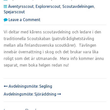
Äventyrsscout
,
Explorerscout
,
Scoutavdelningen
,
Spejarscout
on
Leave a Comment
Scoutavdelningen:
Scoutskaban!
Vi deltar med kårens scoutavdelning och ledare i den
traditionella Scoutskaban (patrullrådighetstävling
mellan alla finlandssvenska scoutkårer). Tävlingen
innebär övernattning i skog och det brukar vara lika
roligt som det är utmanande. Mera info kommer ännu
separat, men boka helgen redan nu!
Avdelningsmöte: Segling
POST
Avdelningsmöte: Sjöräddning
NAVIGATION