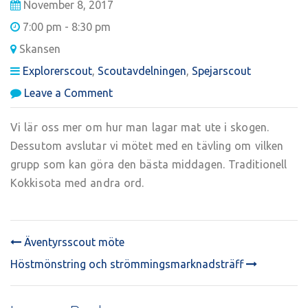
November 8, 2017
7:00 pm - 8:30 pm
Skansen
Explorerscout
,
Scoutavdelningen
,
Spejarscout
on
Leave a Comment
Spejar
/
Vi lär oss mer om hur man lagar mat ute i skogen.
Explorer
Dessutom avslutar vi mötet med en tävling om vilken
möte
grupp som kan göra den bästa middagen. Traditionell
Kokkisota med andra ord.
Äventyrsscout möte
POST
Höstmönstring och strömmingsmarknadsträff
NAVIGATION