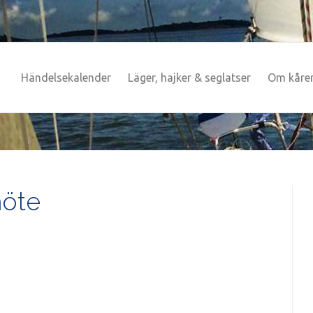
Händelsekalender
Läger, hajker & seglatser
Om kåre
möte