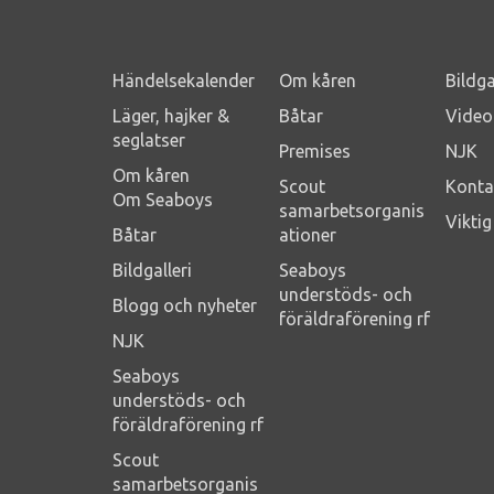
Händelsekalender
Om kåren
Bildga
Läger, hajker &
Båtar
Video
seglatser
Premises
NJK
Om kåren
Scout
Konta
Om Seaboys
samarbetsorganis
Vikti
Båtar
ationer
Bildgalleri
Seaboys
understöds- och
Blogg och nyheter
föräldraförening rf
NJK
Seaboys
understöds- och
föräldraförening rf
Scout
samarbetsorganis