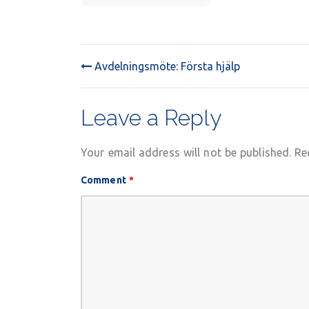
inget
vu-
möte
Avdelningsmöte: Första hjälp
POST
NAVIGATION
Leave a Reply
Your email address will not be published.
Re
Comment
*