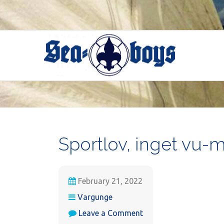
Skip
to
content
Sportlov, inget vu-
February 21, 2022
Vargunge
on
Leave a Comment
Sportlov,