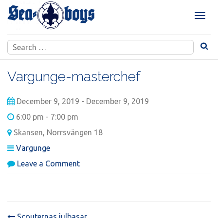
Skip
to
T
content
o
g
Search
g
for:
l
e
Vargunge-masterchef
n
a
December 9, 2019 - December 9, 2019
v
i
6:00 pm - 7:00 pm
g
Skansen, Norrsvängen 18
a
t
Vargunge
i
on
Leave a Comment
o
Vargunge-
n
masterchef
Scouternas julbasar