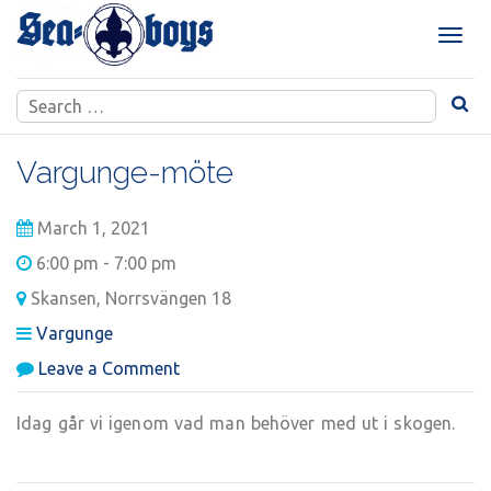
Skip
to
T
content
o
g
Search
g
for:
l
e
Vargunge-möte
n
a
March 1, 2021
v
i
6:00 pm - 7:00 pm
g
Skansen, Norrsvängen 18
a
t
Vargunge
i
on
Leave a Comment
o
Vargunge-
n
möte
Idag går vi igenom vad man behöver med ut i skogen.