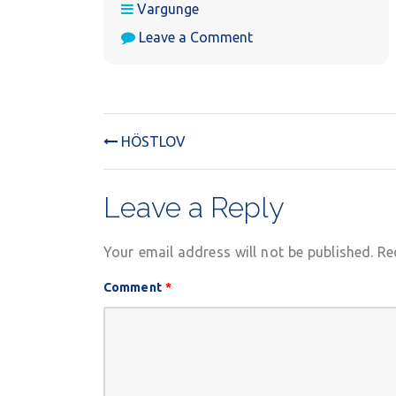
Vargunge
on
Leave a Comment
Vargunge-
möte
HÖSTLOV
POST
NAVIGATION
Leave a Reply
Your email address will not be published.
Re
Comment
*