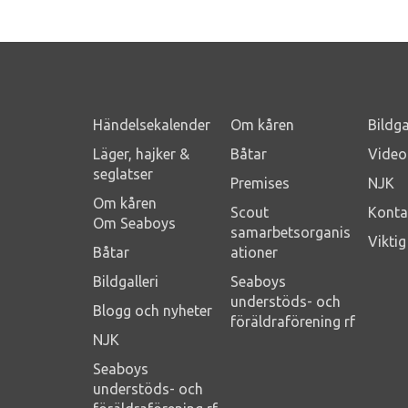
Händelsekalender
Om kåren
Bildga
Läger, hajker &
Båtar
Video
seglatser
Premises
NJK
Om kåren
Scout
Konta
Om Seaboys
samarbetsorganis
Vikti
Båtar
ationer
Bildgalleri
Seaboys
understöds- och
Blogg och nyheter
föräldraförening rf
NJK
Seaboys
understöds- och