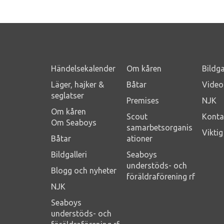
Händelsekalender
Om kåren
Bildga
Läger, hajker &
Båtar
Video
seglatser
Premises
NJK
Om kåren
Scout
Konta
Om Seaboys
samarbetsorganis
Vikti
Båtar
ationer
Bildgalleri
Seaboys
understöds- och
Blogg och nyheter
föräldraförening rf
NJK
Seaboys
understöds- och