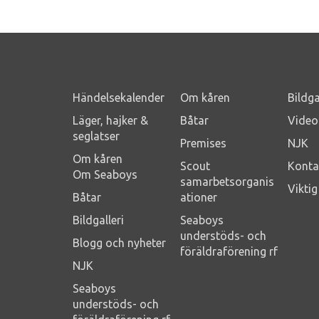
Händelsekalender
Om kåren
Bildga
Läger, hajker &
Båtar
Video
seglatser
Premises
NJK
Om kåren
Scout
Konta
Om Seaboys
samarbetsorganis
Vikti
Båtar
ationer
Bildgalleri
Seaboys
understöds- och
Blogg och nyheter
föräldraförening rf
NJK
Seaboys
understöds- och