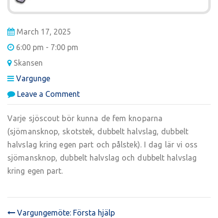
March 17, 2025
6:00 pm - 7:00 pm
Skansen
Vargunge
on
Leave a Comment
Vargungemöte:
Knopar
Varje sjöscout bör kunna de fem knoparna
(sjömansknop, skotstek, dubbelt halvslag, dubbelt
halvslag kring egen part och pålstek). I dag lär vi oss
sjömansknop, dubbelt halvslag och dubbelt halvslag
kring egen part.
Vargungemöte: Första hjälp
POST