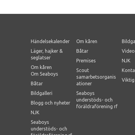
Händelsekalender
Om kåren
Bildga
Läger, hajker &
Båtar
Video
seglatser
Premises
NJK
Om kåren
Scout
Konta
Om Seaboys
samarbetsorganis
Vikti
Båtar
ationer
Bildgalleri
Seaboys
understöds- och
Blogg och nyheter
föräldraförening rf
NJK
Seaboys
understöds- och