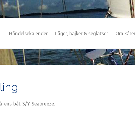
Händelsekalender
Läger, hajker & seglatser
Om kåre
ling
årens båt S/Y Seabreeze.