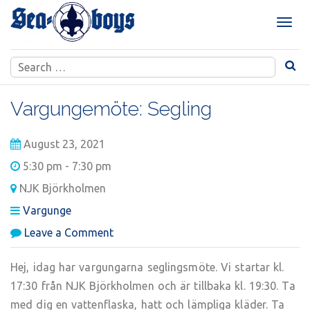
Skip
to
T
content
o
g
Search
g
for:
l
e
Vargungemöte: Segling
n
a
August 23, 2021
v
i
5:30 pm - 7:30 pm
g
NJK Björkholmen
a
t
Vargunge
i
on
Leave a Comment
o
Vargungemöte:
n
Segling
Hej, idag har vargungarna seglingsmöte. Vi startar kl.
17:30 från NJK Björkholmen och är tillbaka kl. 19:30. Ta
med dig en vattenflaska, hatt och lämpliga kläder. Ta