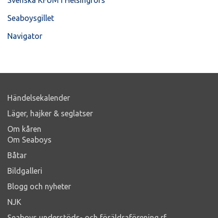
Seaboysgillet
Navigator
Händelsekalender
Läger, hajker & seglatser
Om kåren
Om Seaboys
Båtar
Bildgalleri
Blogg och nyheter
NJK
Seaboys understöds- och föräldraförening rf