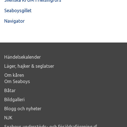
Seaboysgillet
Navigator
Händelsekalender
Läger, hajker & seglatser
Om kåren
Om Seaboys
Båtar
Bildgalleri
Blogg och nyheter
NJK
Seaboys understöds- och föräldraförening rf