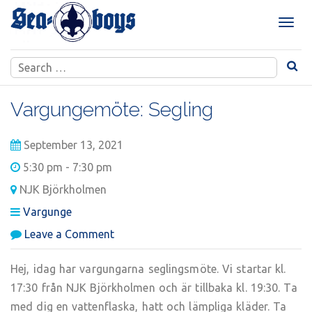
Skip
to
T
content
o
g
Search
g
for:
l
e
Vargungemöte: Segling
n
a
September 13, 2021
v
i
5:30 pm - 7:30 pm
g
NJK Björkholmen
a
t
Vargunge
i
on
Leave a Comment
o
Vargungemöte:
n
Segling
Hej, idag har vargungarna seglingsmöte. Vi startar kl.
17:30 från NJK Björkholmen och är tillbaka kl. 19:30. Ta
med dig en vattenflaska, hatt och lämpliga kläder. Ta