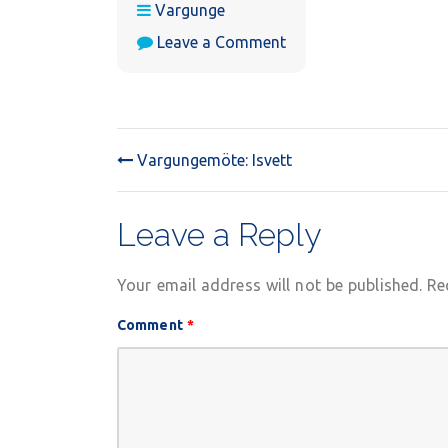
Vargunge
on
Leave a Comment
Vargungemöte:
SPORTLOV
–
inget
möte
Vargungemöte: Isvett
POST
NAVIGATION
Leave a Reply
Your email address will not be published.
Re
Comment
*