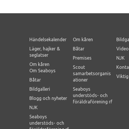
Händelsekalender
Om kåren
Bildga
Läger, hajker &
Båtar
Video
seglatser
Premises
NJK
Om kåren
Scout
Konta
Om Seaboys
samarbetsorganis
Vikti
Båtar
ationer
Bildgalleri
Seaboys
understöds- och
Blogg och nyheter
föräldraförening rf
NJK
Seaboys
understöds- och