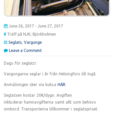
June 26, 2017 - June 27, 2017
Träff på NJK; Björkholmen
Seglats
,
Vargunge
on
Leave a Comment
Vargungeseglats:
H:fors
Dags för seglats!
–
Ingå
Vargungarna seglar i år från Helsingfors till Ingå.
Anmälningen sker via kuksa
HÄR
.
Seglatsen kostar 20€/dygn. Avgiften
inkluderar hamnavgifterna samt allt som behövs
ombord. Transporterna tillkommer i seglatspriset.