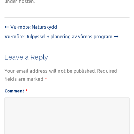
under hösten.
&
1:a
hjälp
repetition
Vu-möte: Naturskydd
POST
Vu-möte: Julpyssel + planering av vårens program
NAVIGATION
Leave a Reply
Your email address will not be published.
Required
fields are marked
*
Comment
*