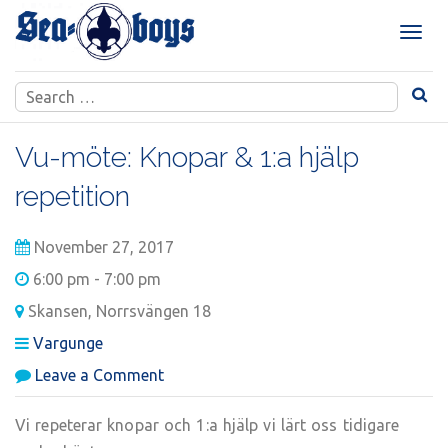
Skip
to
T
content
o
g
Search
g
for:
l
e
Vu-möte: Knopar & 1:a hjälp
n
repetition
a
v
i
November 27, 2017
g
a
6:00 pm - 7:00 pm
t
Skansen, Norrsvängen 18
i
Vargunge
o
n
on
Leave a Comment
Vu-
möte:
Vi repeterar knopar och 1:a hjälp vi lärt oss tidigare
Knopar