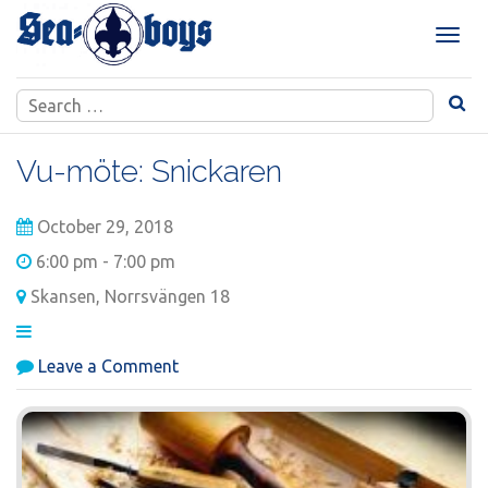
Skip
to
T
content
o
g
Search
g
for:
l
e
Vu-möte: Snickaren
n
a
October 29, 2018
v
i
6:00 pm - 7:00 pm
g
Skansen, Norrsvängen 18
a
t
i
on
Leave a Comment
o
Vu-
n
möte:
Snickaren