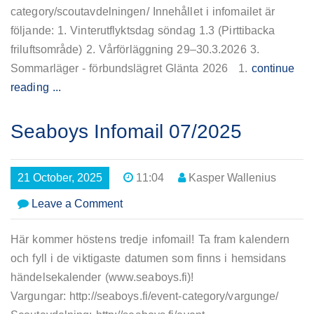
category/scoutavdelningen/ Innehållet i infomailet är
följande: 1. Vinterutflyktsdag söndag 1.3 (Pirttibacka
friluftsområde) 2. Vårförläggning 29–30.3.2026 3.
Sommarläger - förbundslägret Glänta 2026 1.
continue
reading ...
Seaboys Infomail 07/2025
21 October, 2025
11:04
Kasper Wallenius
on
Leave a Comment
Seaboys
Infomail
Här kommer höstens tredje infomail! Ta fram kalendern
07/2025
och fyll i de viktigaste datumen som finns i hemsidans
händelsekalender (www.seaboys.fi)!
Vargungar: http://seaboys.fi/event-category/vargunge/