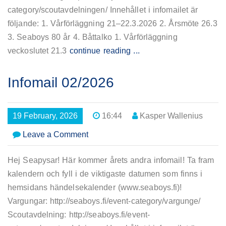
category/scoutavdelningen/ Innehållet i infomailet är
följande: 1. Vårförläggning 21–22.3.2026 2. Årsmöte 26.3
3. Seaboys 80 år 4. Båttalko 1. Vårförläggning
veckoslutet 21.3
continue reading ...
Infomail 02/2026
19 February, 2026
16:44
Kasper Wallenius
on
Leave a Comment
Infomail
02/2026
Hej Seapysar! Här kommer årets andra infomail! Ta fram
kalendern och fyll i de viktigaste datumen som finns i
hemsidans händelsekalender (www.seaboys.fi)!
Vargungar: http://seaboys.fi/event-category/vargunge/
Scoutavdelning: http://seaboys.fi/event-