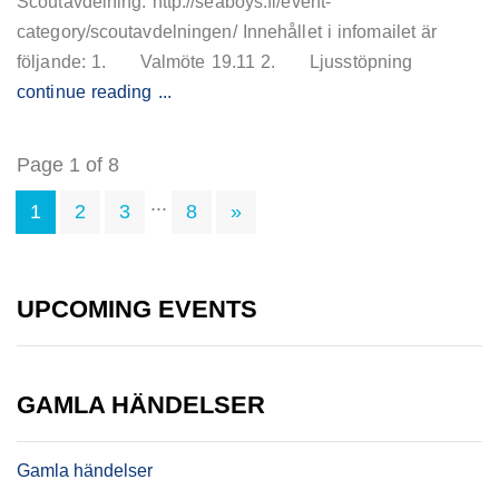
Scoutavdelning: http://seaboys.fi/event-
category/scoutavdelningen/ Innehållet i infomailet är
följande: 1. Valmöte 19.11 2. Ljusstöpning
continue reading ...
Page 1 of 8
...
1
2
3
8
»
UPCOMING EVENTS
GAMLA HÄNDELSER
Gamla händelser