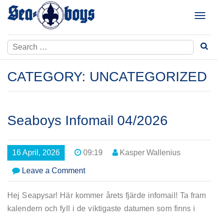
Skip
to
T
content
o
g
Search
g
for:
l
e
CATEGORY:
UNCATEGORIZED
n
a
v
i
Seaboys Infomail 04/2026
g
a
t
16 April, 2026
09:19
Kasper Wallenius
i
o
on
Leave a Comment
n
Seaboys
Infomail
Hej Seapysar! Här kommer årets fjärde infomail! Ta fram
04/2026
kalendern och fyll i de viktigaste datumen som finns i