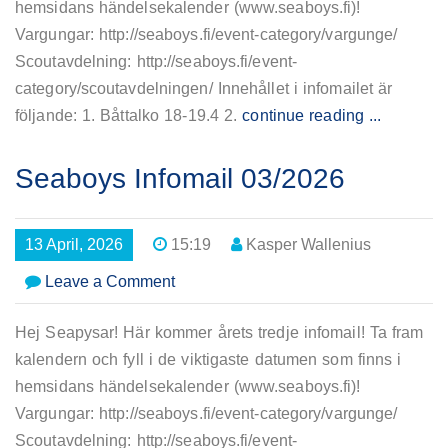
hemsidans händelsekalender (www.seaboys.fi)!
Vargungar: http://seaboys.fi/event-category/vargunge/
Scoutavdelning: http://seaboys.fi/event-
category/scoutavdelningen/ Innehållet i infomailet är
följande: 1. Båttalko 18-19.4 2.
continue reading ...
Seaboys Infomail 03/2026
13 April, 2026
15:19
Kasper Wallenius
on
Leave a Comment
Seaboys
Infomail
Hej Seapysar! Här kommer årets tredje infomail! Ta fram
03/2026
kalendern och fyll i de viktigaste datumen som finns i
hemsidans händelsekalender (www.seaboys.fi)!
Vargungar: http://seaboys.fi/event-category/vargunge/
Scoutavdelning: http://seaboys.fi/event-