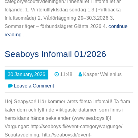
category/scoutavdelningen/ Innehållet i infomailet är
följande: 1. Vinterutflyktsdag söndag 1.3 (Pirttibacka
friluftsområde) 2. Vårförläggning 29–30.3.2026 3.
Sommarläger – förbundslägret Glänta 2026 4.
continue
reading ...
Seaboys Infomail 01/2026
30 January, 2026
11:48
Kasper Wallenius
on
Leave a Comment
Seaboys
Infomail
Hej Seapysar! Här kommer årets första infomail! Ta fram
01/2026
kalendern och fyll i de viktigaste datumen som finns i
hemsidans händelsekalender (www.seaboys.fi)!
Vargungar: http://seaboys.fi/event-category/vargunge/
Scoutavdelning: http://seaboys.fi/event-