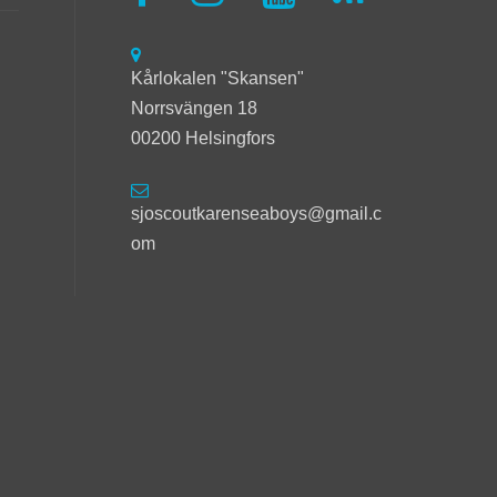
Kårlokalen "Skansen"
Norrsvängen 18
00200 Helsingfors
sjoscoutkarenseaboys@gmail.c
om