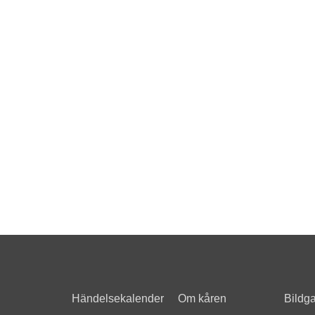
Händelsekalender
Om kåren
Bildga