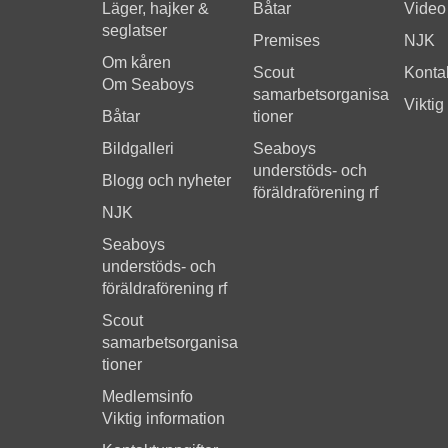
Läger, hajker &
Båtar
Video
seglatser
Premises
NJK
Om kåren
Scout
Kontak
Om Seaboys
samarbetsorganisa
Viktig
Båtar
tioner
Bildgalleri
Seaboys
understöds- och
Blogg och nyheter
föräldraförening rf
NJK
Seaboys
understöds- och
föräldraförening rf
Scout
samarbetsorganisa
tioner
Medlemsinfo
Viktig information