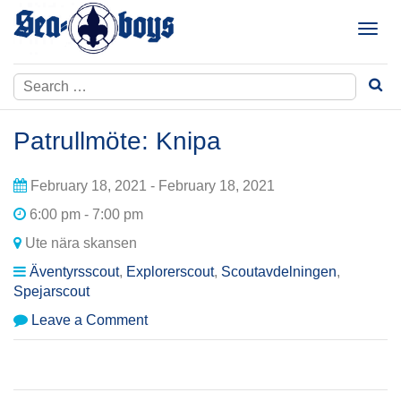
Skip
to
T
content
o
g
Search
g
for:
l
e
Patrullmöte: Knipa
n
a
February 18, 2021 - February 18, 2021
v
i
6:00 pm - 7:00 pm
g
Ute nära skansen
a
t
Äventyrsscout
,
Explorerscout
,
Scoutavdelningen
,
i
Spejarscout
o
on
Leave a Comment
n
Patrullmöte:
Knipa