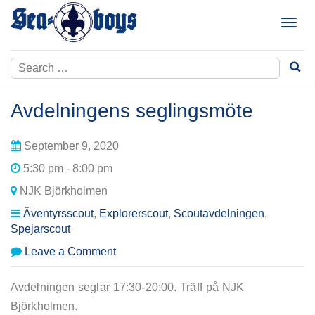
Skip
to
T
content
o
g
Search
g
for:
l
e
Avdelningens seglingsmöte
n
a
September 9, 2020
v
i
5:30 pm - 8:00 pm
g
NJK Björkholmen
a
t
Äventyrsscout
,
Explorerscout
,
Scoutavdelningen
,
i
Spejarscout
o
on
Leave a Comment
n
Avdelningens
seglingsmöte
Avdelningen seglar 17:30-20:00. Träff på NJK
Björkholmen.