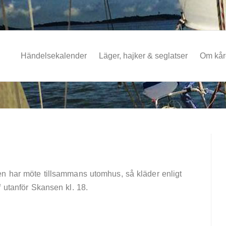
Händelsekalender
Läger, hajker & seglatser
Om kå
n har möte tillsammans utomhus, så kläder enligt
f utanför Skansen kl. 18.