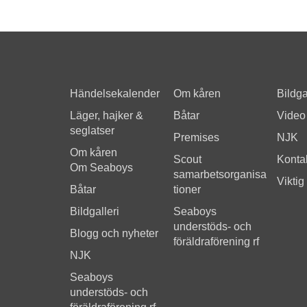
Händelsekalender
Om kåren
Bildga
Läger, hajker &
Båtar
Video
seglatser
Premises
NJK
Om kåren
Scout
Kontak
Om Seaboys
samarbetsorganisa
Viktig
Båtar
tioner
Bildgalleri
Seaboys
understöds- och
Blogg och nyheter
föräldraförening rf
NJK
Seaboys
understöds- och