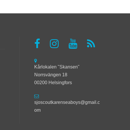
Kårlokalen "Skansen"
Norrsvängen 18
00200 Helsingfors
sjoscoutkarenseaboys@gmail.c
om