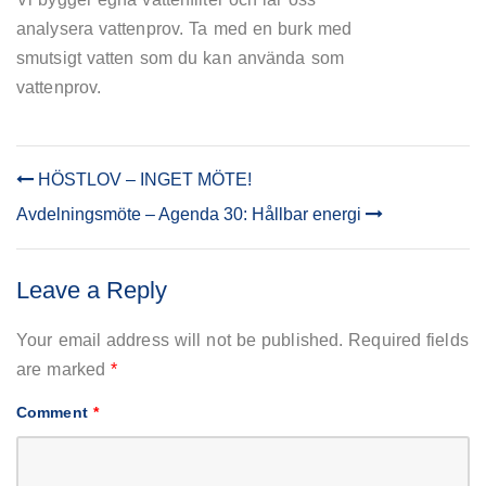
Agenda
analysera vattenprov. Ta med en burk med
30:
smutsigt vatten som du kan använda som
Rent
vatten
vattenprov.
&
sanitet
HÖSTLOV – INGET MÖTE!
POST
Avdelningsmöte – Agenda 30: Hållbar energi
NAVIGATION
Leave a Reply
Your email address will not be published.
Required fields
are marked
*
Comment
*