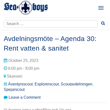
Skip
to
T
content
o
g
Search
g
for:
l
e
Avdelningsmöte – Agenda 30:
n
a
Rent vatten & sanitet
v
i
October 25, 2023
g
a
6:00 pm - 8:00 pm
t
Skansen
i
Äventyrsscout
,
Explorerscout
,
Scoutavdelningen
,
o
Spejarscout
n
on
Leave a Comment
Avdelningsmöte
–
Vi bygger egna vattenfilter och lär oss