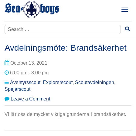
Skip
to
T
content
o
g
Search
g
for:
l
e
Avdelningsmöte: Brandsäkerhet
n
a
October 13, 2021
v
i
6:00 pm - 8:00 pm
g
Äventyrsscout
,
Explorerscout
,
Scoutavdelningen
,
a
Spejarscout
t
i
on
Leave a Comment
o
Avdelningsmöte:
n
Brandsäkerhet
Vi lär oss de mycket viktiga grunderna i brandsäkerhet.