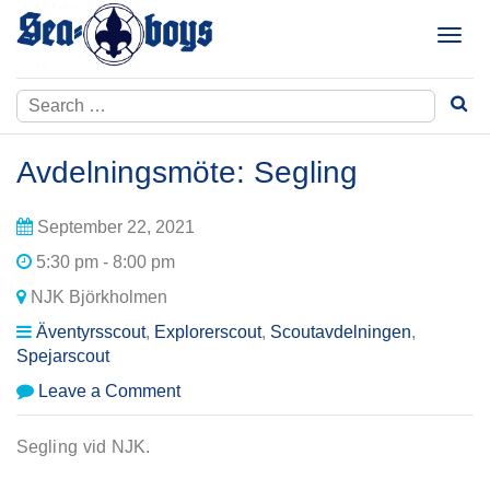
Skip
to
T
content
o
g
Search
g
for:
l
e
Avdelningsmöte: Segling
n
a
September 22, 2021
v
i
5:30 pm - 8:00 pm
g
NJK Björkholmen
a
t
Äventyrsscout
,
Explorerscout
,
Scoutavdelningen
,
i
Spejarscout
o
on
Leave a Comment
n
Avdelningsmöte:
Segling
Segling vid NJK.