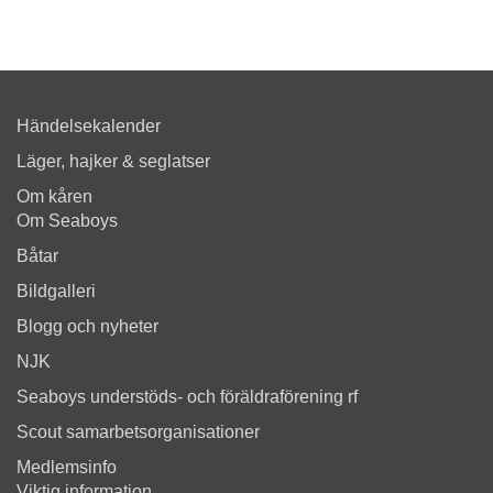
Händelsekalender
Läger, hajker & seglatser
Om kåren
Om Seaboys
Båtar
Bildgalleri
Blogg och nyheter
NJK
Seaboys understöds- och föräldraförening rf
Scout samarbetsorganisationer
Medlemsinfo
Viktig information