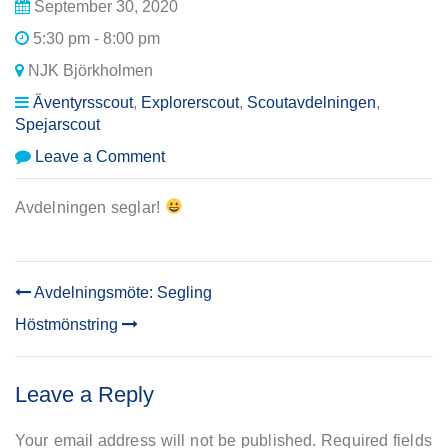
September 30, 2020
5:30 pm - 8:00 pm
NJK Björkholmen
Äventyrsscout
,
Explorerscout
,
Scoutavdelningen
,
Spejarscout
on
Leave a Comment
Avdelningsmöte:
Segling
Avdelningen seglar!
Avdelningsmöte: Segling
POST
Höstmönstring
NAVIGATION
Leave a Reply
Your email address will not be published.
Required fields