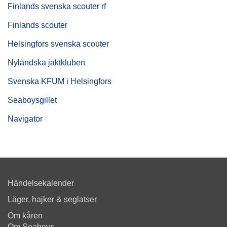
Finlands svenska scouter rf
Finlands scouter
Helsingfors svenska scouter
Nyländska jaktkluben
Svenska KFUM i Helsingfors
Seaboysgillet
Navigator
Händelsekalender
Läger, hajker & seglatser
Om kåren
Om Seaboys