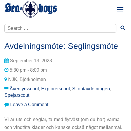
Skip
to
T
content
o
g
Search
g
for:
l
e
Avdelningsmöte: Seglingsmöte
n
a
September 13, 2023
v
i
5:30 pm - 8:00 pm
g
NJK, Björkholmen
a
t
Äventyrsscout
,
Explorerscout
,
Scoutavdelningen
,
i
Spejarscout
o
on
Leave a Comment
n
Avdelningsmöte:
Seglingsmöte
Vi är ute och seglar, ta med flytväst (om du har) varma
och vindtäta kläder och kanske också något mellanmål.