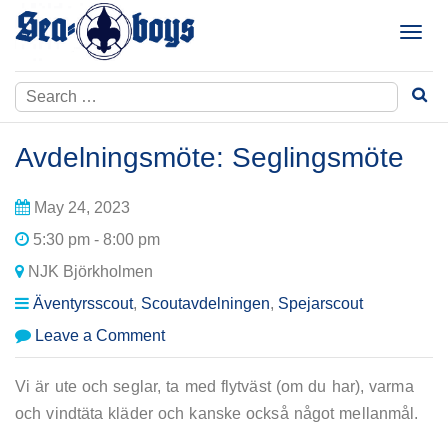
Skip
to
T
content
o
g
Search
g
for:
l
e
Avdelningsmöte: Seglingsmöte
n
a
May 24, 2023
v
i
5:30 pm - 8:00 pm
g
NJK Björkholmen
a
t
Äventyrsscout
,
Scoutavdelningen
,
Spejarscout
i
on
Leave a Comment
o
Avdelningsmöte:
n
Seglingsmöte
Vi är ute och seglar, ta med flytväst (om du har), varma
och vindtäta kläder och kanske också något mellanmål.