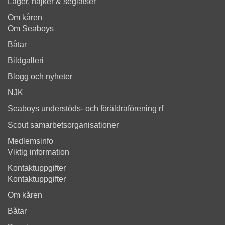
Läger, hajker & seglatser
Om kåren
Om Seaboys
Båtar
Bildgalleri
Blogg och nyheter
NJK
Seaboys understöds- och föräldraförening rf
Scout samarbetsorganisationer
Medlemsinfo
Viktig information
Kontaktuppgifter
Kontaktuppgifter
Om kåren
Båtar