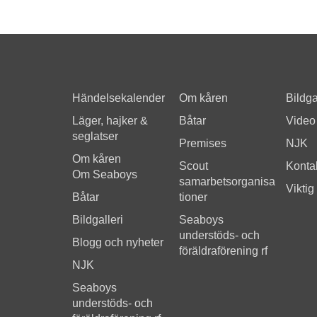
Händelsekalender
Om kåren
Bildga
Läger, hajker &
Båtar
Video
seglatser
Premises
NJK
Om kåren
Scout
Kontak
Om Seaboys
samarbetsorganisa
Viktig
Båtar
tioner
Bildgalleri
Seaboys
understöds- och
Blogg och nyheter
föräldraförening rf
NJK
Seaboys
understöds- och