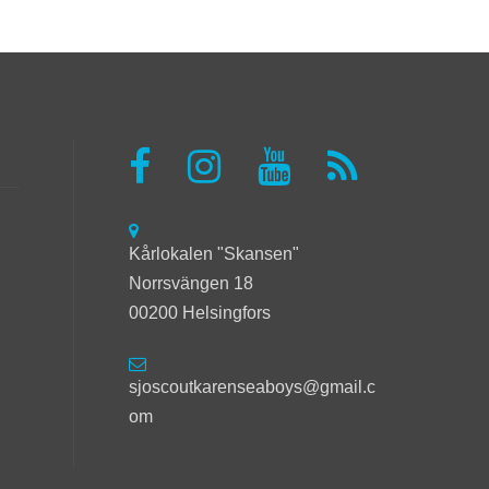
Kårlokalen "Skansen"
Norrsvängen 18
00200 Helsingfors
sjoscoutkarenseaboys@gmail.c
om