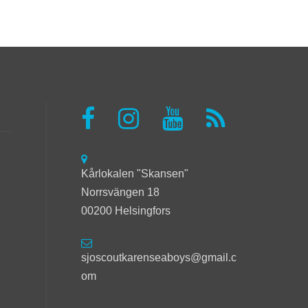
Kårlokalen "Skansen"
Norrsvängen 18
00200 Helsingfors
sjoscoutkarenseaboys@gmail.c
om