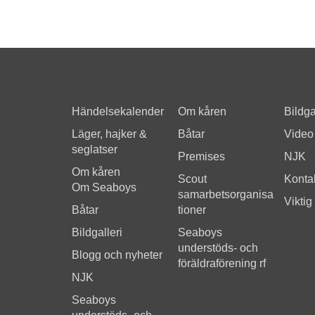
Händelsekalender
Om kåren
Bildga
Läger, hajker &
Båtar
Video
seglatser
Premises
NJK
Om kåren
Scout
Kontak
Om Seaboys
samarbetsorganisa
Viktig
Båtar
tioner
Bildgalleri
Seaboys
understöds- och
Blogg och nyheter
föräldraförening rf
NJK
Seaboys