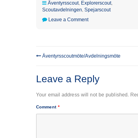
Äventyrsscout
,
Explorerscout
,
Scoutavdelningen
,
Spejarscout
on
Leave a Comment
Äventyrsscoutmöte/Av
Äventyrsscoutmöte/Avdelningsmöte
POST
NAVIGATION
Leave a Reply
Your email address will not be published.
Req
Comment
*