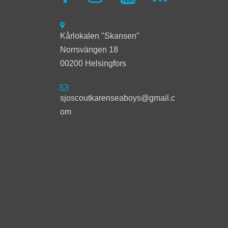
Kårlokalen "Skansen"
Norrsvängen 18
00200 Helsingfors
sjoscoutkarenseaboys@gmail.c
om