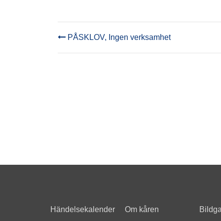
PÅSKLOV, Ingen verksamhet
POST
NAVIGATION
Händelsekalender
Om kåren
Bildga