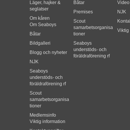
Läger, hajker &
Båtar
Video
seglatser
Premises
NJK
Om kåren
Scout
Kontak
Om Seaboys
samarbetsorganisa
Viktig
Båtar
tioner
Bildgalleri
Seaboys
understöds- och
Blogg och nyheter
föräldraförening rf
NJK
Seaboys
understöds- och
föräldraförening rf
Scout
samarbetsorganisa
tioner
Medlemsinfo
Viktig information