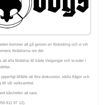
eten kommer att gå genom en förändring och vi vill
ormera föräldrarna om det.
 att alla föräldrar till både Vargungar och scouter i
eltar.
 ypperligt tillfälle att föra diskussion, ställa frågor och
g till vår verksamhet.
mt kårchefen att vara.
050-911 97 12).