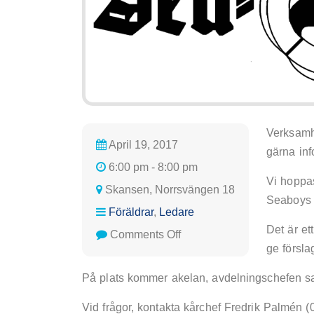
Verksamh
April 19, 2017
gärna inf
6:00 pm - 8:00 pm
Vi hoppas
Skansen, Norrsvängen 18
Seaboys d
Föräldrar
,
Ledare
Det är ett
on
Comments Off
ge försla
Föräldramöte
På plats kommer akelan, avdelningschefen sa
Vid frågor, kontakta kårchef Fredrik Palmén (