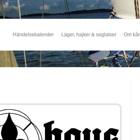
Händelsekalender
Läger, hajker & seglatser
Om kå